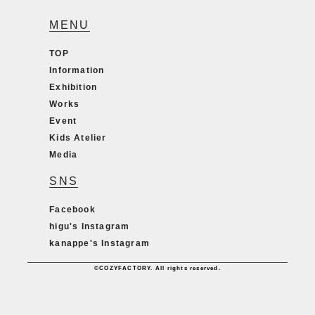
MENU
TOP
Information
Exhibition
Works
Event
Kids Atelier
Media
SNS
Facebook
higu's Instagram
kanappe's Instagram
©COZYFACTORY. All rights reserved.