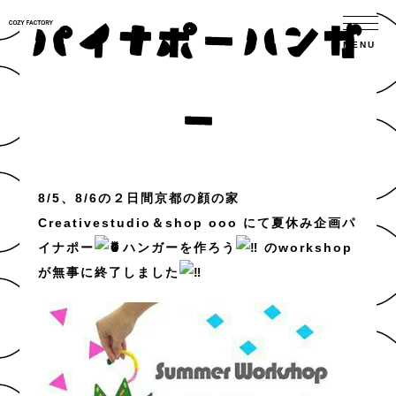
パイナポーハンガ
ー
8/5、8/6の２日間京都の顔の家
Creativestudio＆shop ooo にて夏休み企画パ
イナポー
ハンガーを作ろう
のworkshop
が無事に終了しました