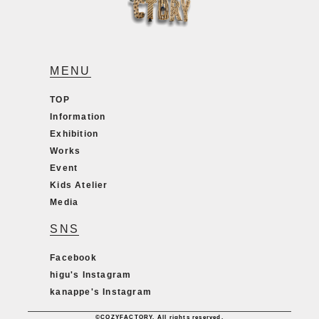
MENU
TOP
Information
Exhibition
Works
Event
Kids Atelier
Media
SNS
Facebook
higu's Instagram
kanappe's Instagram
©COZYFACTORY. All rights reserved.