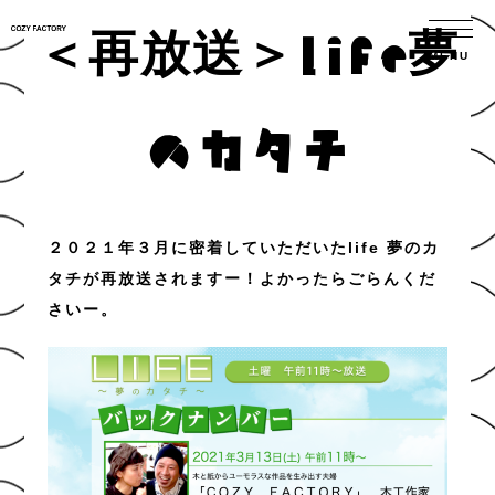
＜再放送＞life夢
のカタチ
２０２１年３月に密着していただいた
life 夢のカ
タチ
が再放送されますー！よかったらごらんくだ
さいー。