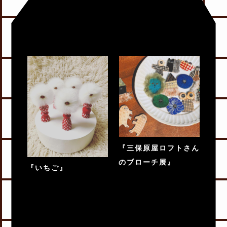
『三保原屋ロフトさん
のブローチ展』
『いちご』