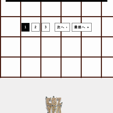
1
2
3
次へ ›
最後へ »