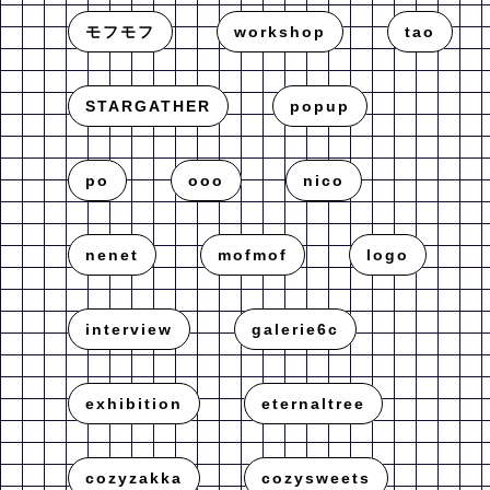
モフモフ
workshop
tao
STARGATHER
popup
po
ooo
nico
nenet
mofmof
logo
interview
galerie6c
exhibition
eternaltree
cozyzakka
cozysweets