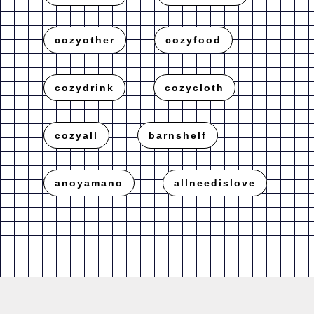
cozyother
cozyfood
cozydrink
cozycloth
cozyall
barnshelf
anoyamano
allneedislove