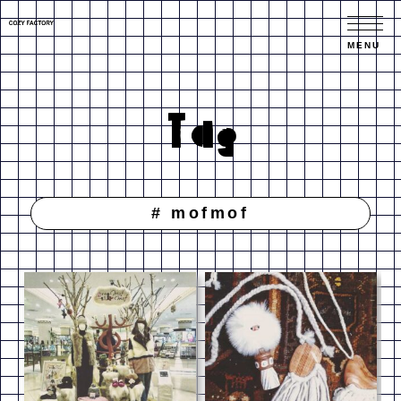
Tag
# mofmof