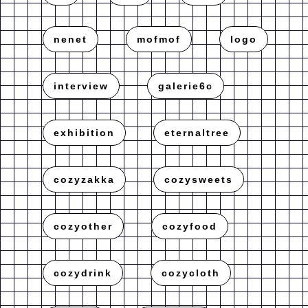
nenet
mofmof
logo
interview
galerie6c
exhibition
eternaltree
cozyzakka
cozysweets
cozyother
cozyfood
cozydrink
cozycloth