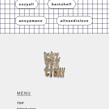
cozyall
barnshelf
anoyamano
allneedislove
MENU
TOP
Information