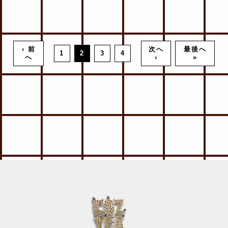
‹ 前
次へ
最後へ
1
2
3
4
へ
›
»