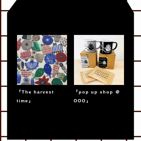
『The harvest
『pop up shop ＠
time』
OOO』