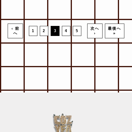
‹ 前
次へ
最後へ
1
2
3
4
5
へ
›
»