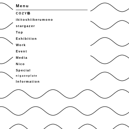
Menu
COZY祭
ikitoshiikerumono
stargazer
Top
Exhibition
Work
Event
Media
Nico
Special
nigaoeplate
Information