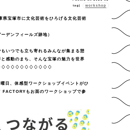
workshop
tag|
む兵庫県宝塚市に文化芸術をひろげる文化芸術
ガーデンフィールズ跡地）
でもいつでも立ち寄れるみんなが集まる憩
夢と感動のまち、そんな宝塚の魅力を世界
♢♢♢♢♢♢♢♢♢♢♢♢
土曜日、体感型ワークショップイベントがひ
 FACTORYもお面のワークショップで参