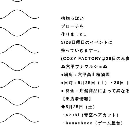
植物っぽい
ブローチを
作りました。
5/26日曜日のイベントに
持っていきますー。
(COZY FACTORYは26日のみ
⛰六甲ブナマルシェ⛰
●場所：六甲高山植物園
●日時：5月25日（土）・26日（
● 料金：店舗商品によって異な
【出店者情報】
◆5月25日（土）
・akubi（青空ヘアカット）
・henachoco（ゲーム屋台）