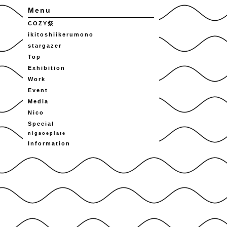
Menu
COZY祭
ikitoshiikerumono
stargazer
Top
Exhibition
Work
Event
Media
Nico
Special
nigaoeplate
Information