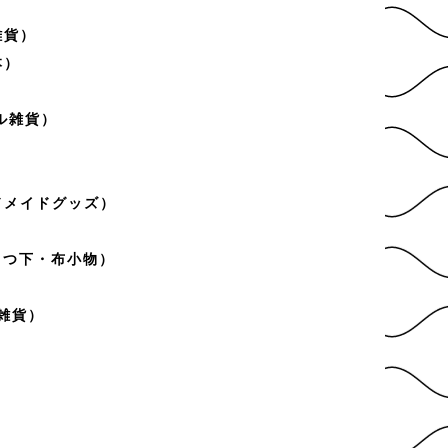
雑貨）
本）
ナル雑貨）
）
ンドメイドグッズ）
ルくつ下・布小物）
雑貨）