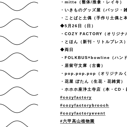
・mitte（整体/推拿・レイキ）
・いきものグッズ屋（バッジ・
・ことばと土偶（手作り土偶と
◆5月26日（日）
・COZY FACTORY（オリジ
・とほん（新刊・リトルプレス
◆両日
・FOLKBUS×bowline（ハ
・居留守文庫（古書）
・pop.pop.pop（オリジナ
・花屋 ぼたん（生花・花雑貨）
・ホホホ座浄土寺店（本・CD・
#cozyfactory
#cozyfactorybrooch
#cozyfactoryevent
#六甲高山植物園