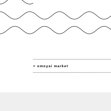
«
omoyai market