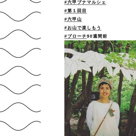
#六甲ブナマルシェ
#第１回目
#六甲山
#お山で楽しもう
#ブローチ
90週間前